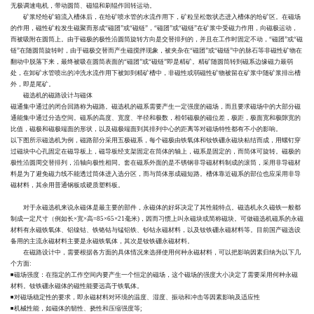
无极调速电机，带动圆筒、磁辊和刷辊作回转运动。
矿浆经给矿箱流入槽体后，在给矿喷水管的水流作用下，矿粒呈松散状态进入槽体的给矿区。在磁场
的作用，磁性矿粒发生磁聚而形成“磁团”或“磁链”，“磁团”或“磁链”在矿浆中受磁力作用，向磁极运动，
而被吸附在圆筒上。由于磁极的极性沿圆筒旋转方向是交替排列的，并且在工作时固定不动，“磁团”或“磁
链”在随圆筒旋转时，由于磁极交替而产生磁搅拌现象，被夹杂在“磁团”或“磁链”中的脉石等非磁性矿物在
翻动中脱落下来，最终被吸在圆筒表面的“磁团”或“磁链”即是精矿。精矿随圆筒转到磁系边缘磁力最弱
处，在卸矿水管喷出的冲洗水流作用下被卸到精矿槽中，非磁性或弱磁性矿物被留在矿浆中随矿浆排出槽
外，即是尾矿。
磁选机的磁路设计与磁体
磁通集中通过的闭合回路称为磁路。磁选机的磁系需要产生一定强度的磁场，而且要求磁场中的大部分磁
通能集中通过分选空间。磁系的高度、宽度、半径和极数，相邻磁极的磁位差，极距，极面宽和极隙宽的
比值，磁极和磁极端面的形状，以及磁极端面到其排列中心的距离等对磁场特性都有不小的影响。
以下图所示磁选机为例，磁路部分采用五极磁系，每个磁极由铁氧体和钕铁硼永磁块粘结而成，用螺钉穿
过磁块中心孔固定在磁导板上，磁导板经支架固定在筒体的轴上，磁系是固定的，而筒体可旋转。磁极的
极性沿圆周交替排列，沿轴向极性相同。套在磁系外面的是不锈钢非导磁材料制成的滚筒，采用非导磁材
料是为了避免磁力线不能透过筒体进入选分区，而与筒体形成磁短路。槽体靠近磁系的部位也应采用非导
磁材料，其余用普通钢板或硬质塑料板。
对于永磁选机来说永磁体是最主要的部件，永磁体的好坏决定了其性能特点。磁选机永久磁铁一般都
制成一定尺寸（例如长×宽×高=85×65×21毫米)，因而习惯上叫永磁块或简称磁块。可做磁选机磁系的永磁
材料有永磁铁氧体、铝镍钴、铁铬钴与锰铝铁、钐钴永磁材料，以及钕铁硼永磁材料等。目前国产磁选设
备用的主流永磁材料主要是永磁铁氧体，其次是钕铁硼永磁材料。
在磁路设计中，需要根据各方面的具体情况来选择使用何种永磁材料，可以把影响因素归纳为以下几
个方面:
◾磁场强度：在指定的工作空间内要产生一个恒定的磁场，这个磁场的强度大小决定了需要采用何种永磁
材料。钕铁硼永磁体的磁性能要远高于铁氧体。
◾对磁场稳定性的要求，即永磁材料对环境的温度、湿度、振动和冲击等因素影响及适应性
◾机械性能，如磁体的韧性、挠性和压缩强度等;