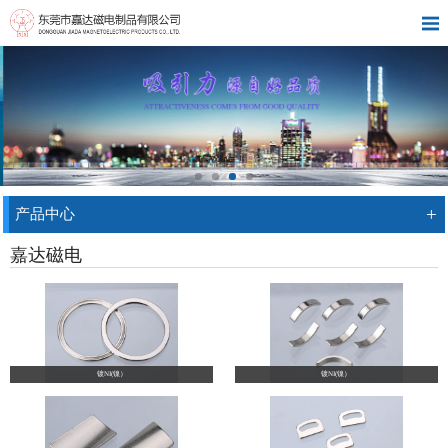
+
产品中心
嘉达磁电
镀NI(镍）
镀NI(镍）